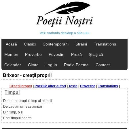
Vezi varianta desktop a site-ului
Acasă
Clasici
Contemporani
Străini
Translations
Membri
Proverbe
Povestiri
Proză
Ştiaţi că
Calendar
Citate
Log In
Radio Poema
Contact
Brixsor - creaţii proprii
Creaţii proprii
|
Poeziile altor autori
|
Texte
|
Proverbe
|
Translations
|
Timpul
Din ne-ntreruptul timp al muncii
De cautari si neastampar
Din timp, o zi
Caci timpul poarta