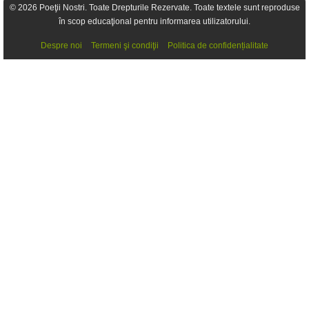
© 2026 Poeţii Nostri. Toate Drepturile Rezervate. Toate textele sunt reproduse
în scop educaţional pentru informarea utilizatorului.
Despre noi
Termeni şi condiţii
Politica de confidențialitate