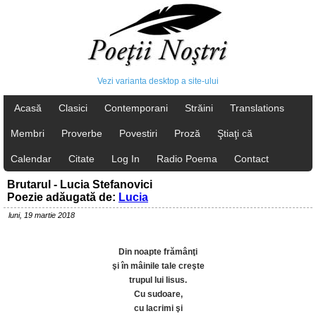
Vezi varianta desktop a site-ului
Acasă
Clasici
Contemporani
Străini
Translations
Membri
Proverbe
Povestiri
Proză
Ştiaţi că
Calendar
Citate
Log In
Radio Poema
Contact
Brutarul - Lucia Stefanovici
Poezie adăugată de:
Lucia
luni, 19 martie 2018
Din noapte frămânţi
şi în mâinile tale creşte
trupul lui Iisus.
Cu sudoare,
cu lacrimi şi