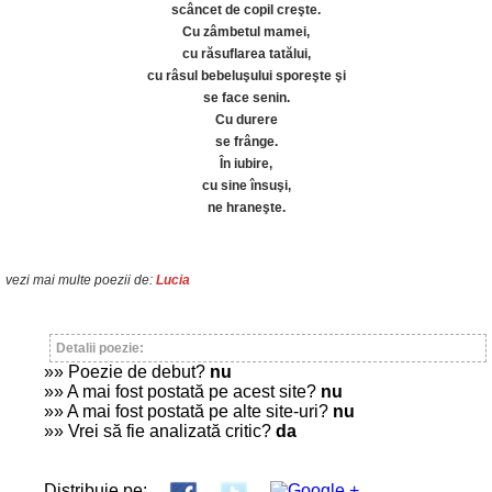
scâncet de copil creşte.
Cu zâmbetul mamei,
cu răsuflarea tatălui,
cu râsul bebeluşului sporeşte şi
se face senin.
Cu durere
se frânge.
În iubire,
cu sine însuşi,
ne hraneşte.
vezi mai multe poezii de:
Lucia
Detalii poezie:
»» Poezie de debut?
nu
»» A mai fost postată pe acest site?
nu
»» A mai fost postată pe alte site-uri?
nu
»» Vrei să fie analizată critic?
da
Distribuie pe: