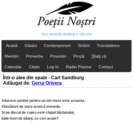
Vezi varianta desktop a site-ului
Acasă
Clasici
Contemporani
Străini
Translations
Membri
Proverbe
Povestiri
Proză
Ştiaţi că
Calendar
Citate
Log In
Radio Poema
Contact
Într-o alee din spate - Carl Sandburg
Adăugat de:
Gerra Orivera
Aducere aminte pentru un om mare este aceasta.
Vânzătorii de ziare aruncă monede.
Și pe discul de cupru este chipul bărbatului.
Iubit mort de băieți, ce ceri acum?