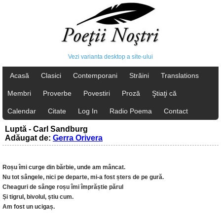
Vezi varianta desktop a site-ului
Acasă
Clasici
Contemporani
Străini
Translations
Membri
Proverbe
Povestiri
Proză
Ştiaţi că
Calendar
Citate
Log In
Radio Poema
Contact
Luptă - Carl Sandburg
Adăugat de:
Gerra Orivera
Roșu îmi curge din bărbie, unde am mâncat.
Nu tot sângele, nici pe departe, mi-a fost șters de pe gură.
Cheaguri de sânge roșu îmi împrăștie părul
Și tigrul, bivolul, știu cum.
Am fost un ucigaș.