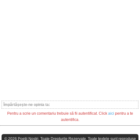
Împărtăşeşte-ne opinia ta:
Pentru a scrie un comentariu trebuie să fii autentificat. Click
aici
pentru a te
autentifica.
© 2026 Poeţii Nostri. Toate Drepturile Rezervate. Toate textele sunt reproduse