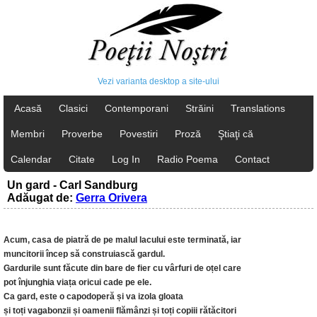
Vezi varianta desktop a site-ului
Acasă
Clasici
Contemporani
Străini
Translations
Membri
Proverbe
Povestiri
Proză
Ştiaţi că
Calendar
Citate
Log In
Radio Poema
Contact
Un gard - Carl Sandburg
Adăugat de:
Gerra Orivera
Acum, casa de piatră de pe malul lacului este terminată, iar
muncitorii încep să construiască gardul.
Gardurile sunt făcute din bare de fier cu vârfuri de oțel care
pot înjunghia viața oricui cade pe ele.
Ca gard, este o capodoperă și va izola gloata
și toți vagabonzii și oamenii flămânzi și toți copiii rătăcitori