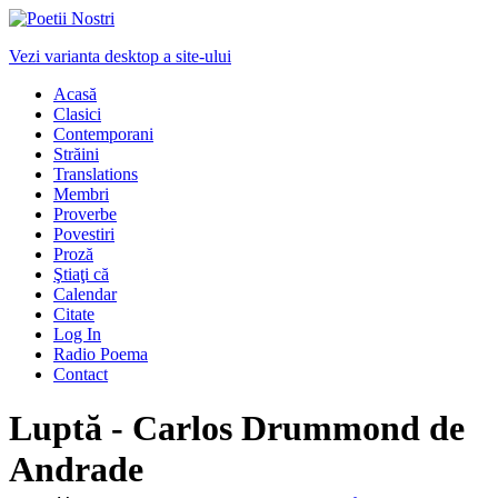
Vezi varianta desktop a site-ului
Acasă
Clasici
Contemporani
Străini
Translations
Membri
Proverbe
Povestiri
Proză
Ştiaţi că
Calendar
Citate
Log In
Radio Poema
Contact
Luptă - Carlos Drummond de
Andrade