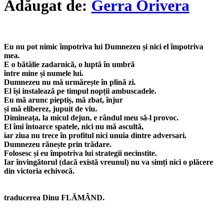
Adăugat de:
Gerra Orivera
Eu nu pot nimic împotriva lui Dumnezeu și nici el împotriva
mea.
E o bătălie zadarnică, o luptă în umbră
între mine și numele lui.
Dumnezeu nu mă urmărește în plină zi.
El își instalează pe timpul nopții ambuscadele.
Eu mă arunc pieptiș, mă zbat, înjur
și mă eliberez, jupuit de viu.
Dimineața, la micul dejun, e rândul meu să-l provoc.
El îmi întoarce spatele, nici nu mă ascultă,
iar ziua nu trece în profitul nici unuia dintre adversari.
Dumnezeu rănește prin trădare.
Folosesc și eu împotriva lui strategii necinstite.
Iar învingătorul (dacă există vreunul) nu va simți nici o plăcere
din victoria echivocă.
traducerea Dinu FLĂMÂND.