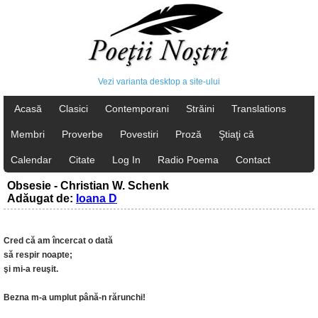
Vezi varianta desktop a site-ului
Acasă
Clasici
Contemporani
Străini
Translations
Membri
Proverbe
Povestiri
Proză
Ştiaţi că
Calendar
Citate
Log In
Radio Poema
Contact
Obsesie - Christian W. Schenk
Adăugat de:
Ioana D
Cred că am încercat o dată
să respir noapte;
şi mi-a reuşit.
Bezna m-a umplut până-n rărunchi!