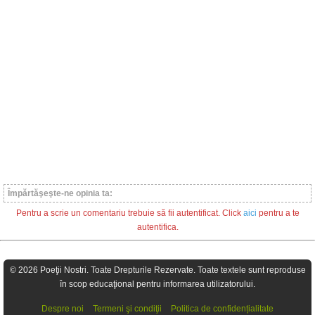
Împărtăşeşte-ne opinia ta:
Pentru a scrie un comentariu trebuie să fii autentificat. Click
aici
pentru a te
autentifica.
© 2026 Poeţii Nostri. Toate Drepturile Rezervate. Toate textele sunt reproduse
în scop educaţional pentru informarea utilizatorului.
Despre noi
Termeni şi condiţii
Politica de confidențialitate