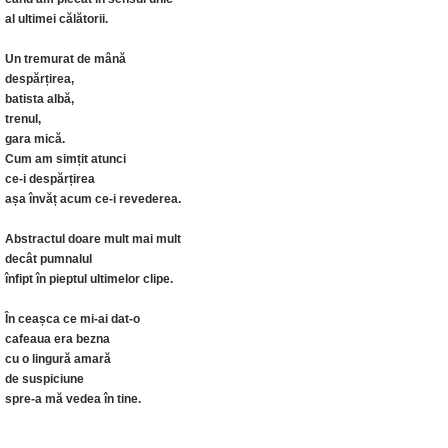
al ultimei călătorii.
Un tremurat de mână
despărțirea,
batista albă,
trenul,
gara mică.
Cum am simțit atunci
ce-i despărțirea
așa învăț acum ce-i revederea.
Abstractul doare mult mai mult
decât pumnalul
înfipt în pieptul ultimelor clipe.
În ceașca ce mi-ai dat-o
cafeaua era bezna
cu o lingură amară
de suspiciune
spre-a mă vedea în tine.