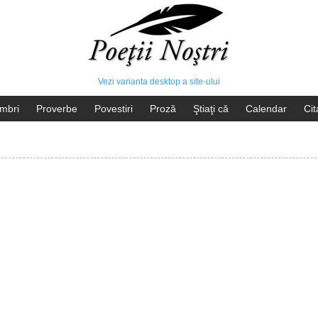
Vezi varianta desktop a site-ului
mbri
Proverbe
Povestiri
Proză
Ştiaţi că
Calendar
Cit