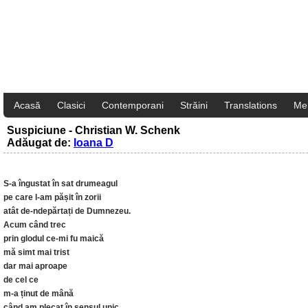
Acasă
Clasici
Contemporani
Străini
Translations
Me
Suspiciune - Christian W. Schenk
Adăugat de:
Ioana D
S-a îngustat în sat drumeagul
pe care l-am pășit în zorii
atât de-ndepărtați de Dumnezeu.
Acum când trec
prin glodul ce-mi fu maică
mă simt mai trist
dar mai aproape
de cel ce
m-a ținut de mână
când am plecat în sensul unic