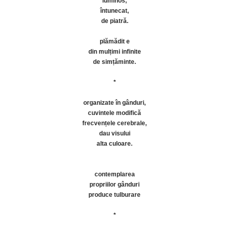
luminos,
întunecat,
de piatră.
plămădit e
din mulțimi infinite
de simțăminte.
*
organizate în gânduri,
cuvintele modifică
frecvențele cerebrale,
dau visului
alta culoare.
contemplarea
propriilor gânduri
produce tulburare
*