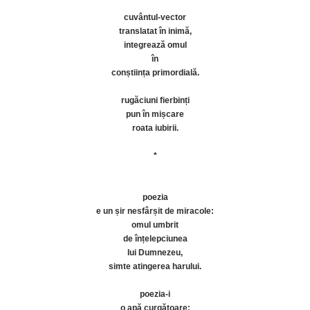
cuvântul-vector
translatat în inimă,
integrează omul
în
conștiința primordială.
rugăciuni fierbinți
pun în mișcare
roata iubirii.
*
poezia
e un șir nesfârșit de miracole:
omul umbrit
de înțelepciunea
lui Dumnezeu,
simte atingerea harului.
poezia-i
o apă curgătoare;