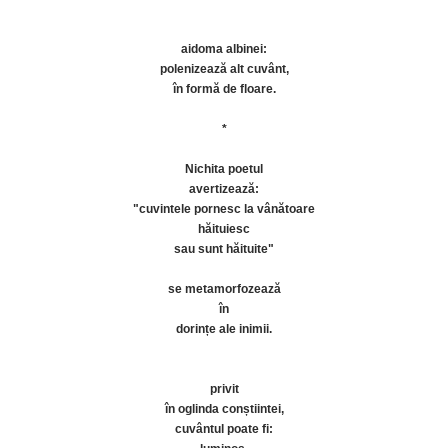
aidoma albinei:
polenizează alt cuvânt,
în formă de floare.
*
Nichita poetul
avertizează:
"cuvintele pornesc la vânătoare
hăituiesc
sau sunt hăituite"
se metamorfozează
în
dorințe ale inimii.
privit
în oglinda conștiintei,
cuvântul poate fi: