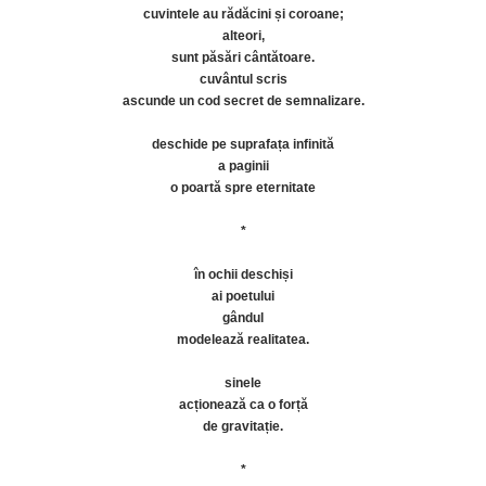
cuvintele au rădăcini și coroane;
alteori,
sunt păsări cântătoare.
cuvântul scris
ascunde un cod secret de semnalizare.
deschide pe suprafața infinită
a paginii
o poartă spre eternitate
*
în ochii deschiși
ai poetului
gândul
modelează realitatea.
sinele
acționează ca o forță
de gravitație.
*