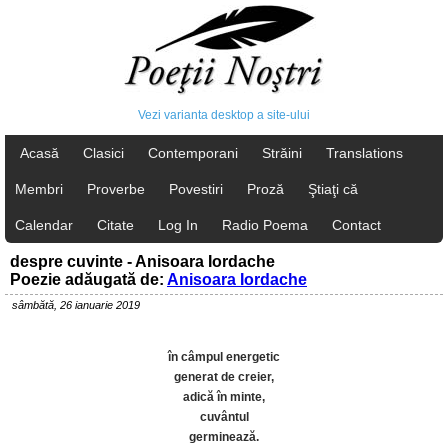
Vezi varianta desktop a site-ului
Acasă
Clasici
Contemporani
Străini
Translations
Membri
Proverbe
Povestiri
Proză
Ştiaţi că
Calendar
Citate
Log In
Radio Poema
Contact
despre cuvinte - Anisoara Iordache
Poezie adăugată de:
Anisoara Iordache
sâmbătă, 26 ianuarie 2019
în câmpul energetic
generat de creier,
adică în minte,
cuvântul
germinează.