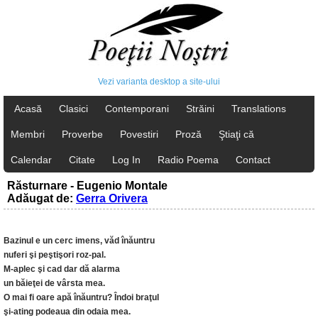
Vezi varianta desktop a site-ului
Acasă
Clasici
Contemporani
Străini
Translations
Membri
Proverbe
Povestiri
Proză
Ştiaţi că
Calendar
Citate
Log In
Radio Poema
Contact
Răsturnare - Eugenio Montale
Adăugat de:
Gerra Orivera
Bazinul e un cerc imens, văd înăuntru
nuferi şi peştişori roz-pal.
M-aplec şi cad dar dă alarma
un băieţei de vârsta mea.
O mai fi oare apă înăuntru? Îndoi braţul
şi-ating podeaua din odaia mea.