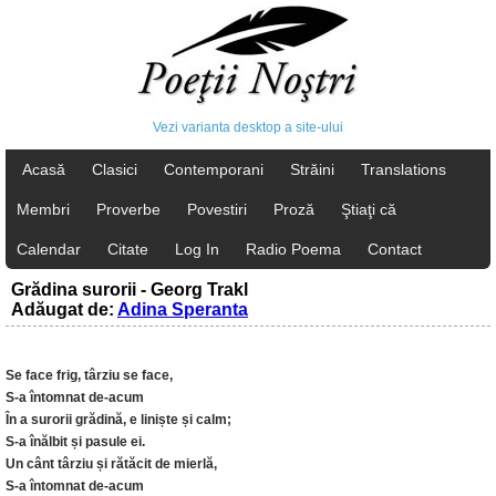
Vezi varianta desktop a site-ului
Acasă
Clasici
Contemporani
Străini
Translations
Membri
Proverbe
Povestiri
Proză
Ştiaţi că
Calendar
Citate
Log In
Radio Poema
Contact
Grădina surorii - Georg Trakl
Adăugat de:
Adina Speranta
Se face frig, târziu se face,
S-a întomnat de-acum
În a surorii grădină, e liniște și calm;
S-a înălbit și pasule ei.
Un cânt târziu și rătăcit de mierlă,
S-a întomnat de-acum