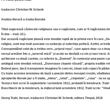
traducere Christian W. Schenk
Analiza literară a traducătorului
Titlul sugerează cântecele religioase sau o rugăciune, cum ar fi rugăciunea int
în tine – trad. I.D.).
Dar această rugăciune pioasă este imediat ruptă de la primul vers în care „Sear
religios, sunt mai mult asociate cu seducția și suferința psihică. Astfel, al trei
Corespondând celui de-a treilea vers „arțarul roșu", care apare doar ca o imag
versul următor într-o „tavernă mică" și acolo se desfată cu vin și nuci verzi. A
ad literam cu două cuvinte, cu referire la „Domnul". În contextul unui poem c
ambiguă este imediat retrasă. „Dureroase clopote răsună", propria tradiție reli
Bețivul pare, dacă transpunem imaginea în concret, situat sub copaci în pădure, 
Cu toate acestea tensiunea de bază a poeziei dintre mesajul creștin, vitalitate
apropierile literale par a fi slabe, „inima", „vinul", „clopotele", „roua" - nu se 
Textul a fost scris în septembrie / octombrie 1912, probabil în Innsbruck. Trakl l
Buschbeck de la Innsbruck, la mijlocul lunii octombrie 1912, Trakl scrie: "Vinul
Georg Trakl, Versuri, traducere Christian W. Schenk, editura Timpul, 2018