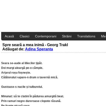
Acasă
Clasici
Contemporani
Străini
Translations
Me
Spre seară a mea inimă - Georg Trakl
Adăugat de:
Adina Speranta
Seara se-aude al liliecilor țipăt.
Doi murgi aleargă pe-o câmpie.
Arțarul roșu foșnește.
Călătorului i-apare-n drum o tavernă mică.
Gustoase-s nucile și tulburelul.
Minunat: să te clatini în pădurea amurgită beat.
Prin ramuri negre dureroase clopote răsună.
Pe frunte picură roua.