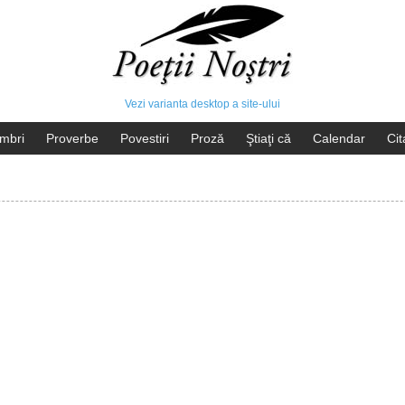
Vezi varianta desktop a site-ului
mbri
Proverbe
Povestiri
Proză
Ştiaţi că
Calendar
Cit