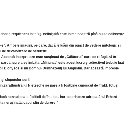
 donec requiescat in te"(și neliniștită este inima noastră pînă nu se odihnește
pie”. Ambele imagini, pe care, dacă le luăm din punct de vedere mitologic și
ri de devalorizare de seducție.
 Această interpretare este susținută de „Călătorul" care se refugiază în
 parcă, spre a se îmbăta. „Minunat" este acest lucru și adjectivul trebuie luat
babil Dionysos și nu Domnul(Dumnezeul) lui Augustin. Dar această impresie
și clopotelor serii.
n Zarathustra lui Nietzsche se pare a fi fostbine cunoscut de Trakl. Totuși
acă sensul poate fi dificil de înțeles.. Într-o scrisoare adresată lui Erhard
ța nerușinată, capul plin de durere!”