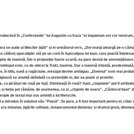
roductivă în „Confesiunile" lui Augustin cu fraza "et inquietum est cor nostrum,
a se-aude al liliecilor țipăt” și in următorul vers, „Doi murgi aleargă pe-o câm
lea călăreț apocaliptic stă pe un corb în Apocalipsa lui Ioan, care poartă înțelesu
ine de toamnă, într-o propoziție foarte scurtă, ea pare destul de amenințătoare.
notimpul este, ca de obicei la Trakl, toamna. Dar o toamnă iritantă, predestinată,
are, în titlu, sună a rugăciune, mesajul devine ambiguu. „Domnul" este mai pro
gioasă se anunță deîndată cu pretențiile ei, dar ea poate și promite.
cu picături de rouă pe față. Dimineață în rouă? Apoi „clopotele” pot fi atribuite 
a și beția pot rămâne, de asemenea, ca și „clopote de seara”. „Cântecul beat" di
apropie de textul mai sus amintit a lui Nietsche.
-a introdus în volumul său "Poezii". Se pare, a fi fost important pentru el, chiar d
 era minunat, țigările rafinate, temperamentul dionisiac și drumul greoi, diminea