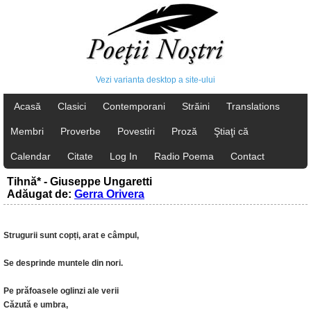
Vezi varianta desktop a site-ului
Acasă
Clasici
Contemporani
Străini
Translations
Membri
Proverbe
Povestiri
Proză
Ştiaţi că
Calendar
Citate
Log In
Radio Poema
Contact
Tihnă* - Giuseppe Ungaretti
Adăugat de:
Gerra Orivera
Strugurii sunt copți, arat e câmpul,
Se desprinde muntele din nori.
Pe prăfoasele oglinzi ale verii
Căzută e umbra,