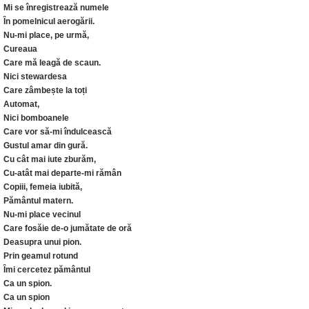
Mi se înregistrează numele
În pomelnicul aerogării.
Nu-mi place, pe urmă,
Cureaua
Care mă leagă de scaun.
Nici stewardesa
Care zâmbește la toți
Automat,
Nici bomboanele
Care vor să-mi îndulcească
Gustul amar din gură.
Cu cât mai iute zburăm,
Cu-atât mai departe-mi rămân
Copiii, femeia iubită,
Pământul matern.
Nu-mi place vecinul
Care fosăie de-o jumătate de oră
Deasupra unui pion.
Prin geamul rotund
Îmi cercetez pământul
Ca un spion.
Ca un spion