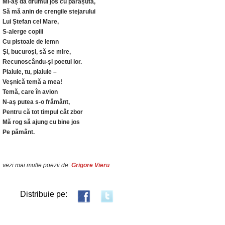
Mi-aș da drumul jos cu parașuta,
Să mă anin de crengile stejarului
Lui Ștefan cel Mare,
S-alerge copiii
Cu pistoale de lemn
Și, bucuroși, să se mire,
Recunoscându-și poetul lor.
Plaiule, tu, plaiule –
Veșnică temă a mea!
Temă, care în avion
N-aș putea s-o frământ,
Pentru că tot timpul cât zbor
Mă rog să ajung cu bine jos
Pe pământ.
vezi mai multe poezii de:
Grigore Vieru
Distribuie pe: