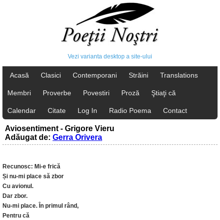
Vezi varianta desktop a site-ului
Acasă
Clasici
Contemporani
Străini
Translations
Membri
Proverbe
Povestiri
Proză
Ştiaţi că
Calendar
Citate
Log In
Radio Poema
Contact
Aviosentiment - Grigore Vieru
Adăugat de:
Gerra Orivera
Recunosc: Mi-e frică
Și nu-mi place să zbor
Cu avionul.
Dar zbor.
Nu-mi place. În primul rând,
Pentru că