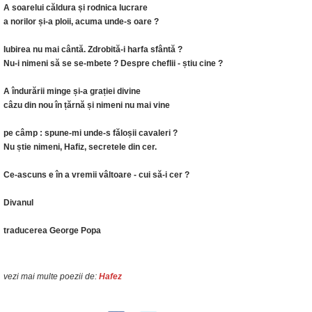
A soarelui căldura și rodnica lucrare
a norilor și-a ploii, acuma unde-s oare ?
Iubirea nu mai cântă. Zdrobită-i harfa sfântă ?
Nu-i nimeni să se se-mbete ? Despre cheflii - știu cine ?
A îndurării minge și-a grației divine
câzu din nou în țărnă și nimeni nu mai vine
pe câmp : spune-mi unde-s făloșii cavaleri ?
Nu știe nimeni, Hafiz, secretele din cer.
Ce-ascuns e în a vremii vâltoare - cui să-i cer ?
Divanul
traducerea George Popa
vezi mai multe poezii de:
Hafez