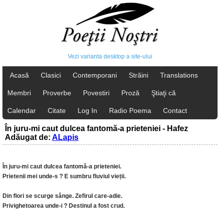
Vezi varianta desktop a site-ului
Acasă
Clasici
Contemporani
Străini
Translations
Membri
Proverbe
Povestiri
Proză
Ştiaţi că
Calendar
Citate
Log In
Radio Poema
Contact
În juru-mi caut dulcea fantomă-a prieteniei - Hafez
Adăugat de:
ALapis
În juru-mi caut dulcea fantomă-a prieteniei.
Prietenii mei unde-s ? E sumbru fluviul vieții.
Din flori se scurge sânge. Zefirul care-adie.
Privighetoarea unde-i ? Destinul a fost crud.