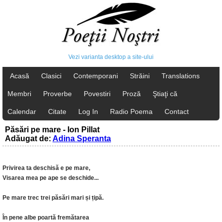
Vezi varianta desktop a site-ului
Acasă
Clasici
Contemporani
Străini
Translations
Membri
Proverbe
Povestiri
Proză
Ştiaţi că
Calendar
Citate
Log In
Radio Poema
Contact
Păsări pe mare - Ion Pillat
Adăugat de:
Adina Speranta
Privirea ta deschisă e pe mare,
Visarea mea pe ape se deschide...
Pe mare trec trei păsări mari și țipă.
În pene albe poartă fremătarea