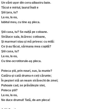
Un vânt uşor din ceru-albastru bate.
Tăcut e mirtul, laurul înalt e
Ştii țara, tu?
La ea, la ea,
Iubitul meu, cu tine aş pleca.
Ştii casa, tu? Se-nalță pe coloane.
Străluce sala, licăresc cotloane,
Şi marmuri stau şi mă privesc cu milă:
Ce ți-au făcut, sărmana mea copilă?
Ştii casa, tu?
La ea, la ea,
Cu tine-ocrotitorule-aş pleca.
Poteca ştii, prin nouri, sus, la munte?
Catâru-şi cată drumu-n ceți cărunte;
În peşteri stă un neam străvechi de zmei;
Puhoaie cad, se prăvăleşte stei,
Poteca ştii?
La ea, la ea,
Ne duce drumul! Tată, de-am pleca!