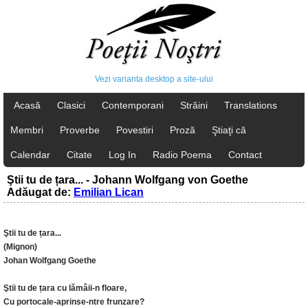
Vezi varianta desktop a site-ului
Acasă
Clasici
Contemporani
Străini
Translations
Membri
Proverbe
Povestiri
Proză
Ştiaţi că
Calendar
Citate
Log In
Radio Poema
Contact
Ştii tu de țara... - Johann Wolfgang von Goethe
Adăugat de:
Emilian Lican
Ştii tu de țara...
(Mignon)
Johan Wolfgang Goethe
Ştii tu de țara cu lămâii-n floare,
Cu portocale-aprinse-ntre frunzare?