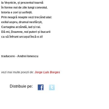
la Veșnicie, și prezentul toarnă
în forme noi de zile lungi convoiul.
Istoria e zori și asfințit.
Prin neagră noapte vezi trecând alai:
exilul aspru, drumul nesfârșit,
Cartagina arzândă, iad și rai.
Dă-mi, Doamne, noi puteri și bucurii
ca să înfrunt urcușul încă-o zi!
traducere - Andrei Ionescu
vezi mai multe poezii de:
Jorge Luis Borges
Distribuie pe: