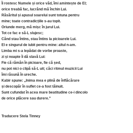
Îi rostesc Numele și orice văd, îmi amintește de El;
orice treabă fac, lucrând mă închin Lui.
Răsăritul și apusul soarelui sunt totuna pentru
mine; toate contradicțiile s-au topit.
Oriunde merg, mă mișc în jurul Lui.
Tot ce fac e să-L slujesc;
Când stau întins, stau întins la picioarele Lui.
El e singurul de iubit pentru mine: altul n-am.
Limba mi s-a lepădat de vorbe proaste,
zi și noapte îi dă slavă Lui:
Fie că rămân în picioare, fie că șed,
nu pot nici o clipă să-L uit; căci ritmul muzicii Lui
îmi răsună în ureche.
Kabir spune: „Inima mea e plină de înflăcărare
și descopăr în suflet ce-a fost tăinuit.
Sunt cufundat în acea mare beatitudine ce-i dincolo
de orice plăcere sau durere.”
Traducere Stela Tinney