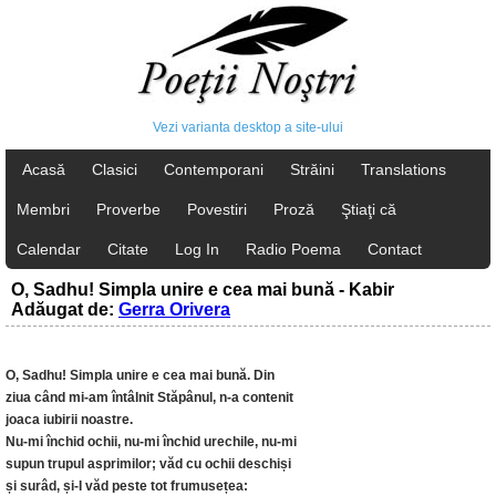
Vezi varianta desktop a site-ului
Acasă
Clasici
Contemporani
Străini
Translations
Membri
Proverbe
Povestiri
Proză
Ştiaţi că
Calendar
Citate
Log In
Radio Poema
Contact
O, Sadhu! Simpla unire e cea mai bună - Kabir
Adăugat de:
Gerra Orivera
O, Sadhu! Simpla unire e cea mai bună. Din
ziua când mi-am întâlnit Stăpânul, n-a contenit
joaca iubirii noastre.
Nu-mi închid ochii, nu-mi închid urechile, nu-mi
supun trupul asprimilor; văd cu ochii deschiși
și surâd, și-I văd peste tot frumusețea: