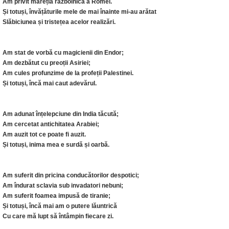
Am privit măreția războinică a Romei.
Și totuși, învățăturile mele de mai înainte mi-au arătat
Slăbiciunea și tristețea acelor realizări.
Am stat de vorbă cu magicienii din Endor;
Am dezbătut cu preoții Asiriei;
Am cules profunzime de la profeții Palestinei.
Și totuși, încă mai caut adevărul.
Am adunat înțelepciune din India tăcută;
Am cercetat antichitatea Arabiei;
Am auzit tot ce poate fi auzit.
Și totuși, inima mea e surdă și oarbă.
Am suferit din pricina conducătorilor despotici;
Am îndurat sclavia sub invadatori nebuni;
Am suferit foamea impusă de tiranie;
Și totuși, încă mai am o putere lăuntrică
Cu care mă lupt să întâmpin fiecare zi.