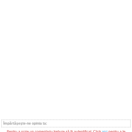
Împărtăşeşte-ne opinia ta:
Pentru a scrie un comentariu trebuie să fii autentificat. Click
aici
pentru a te