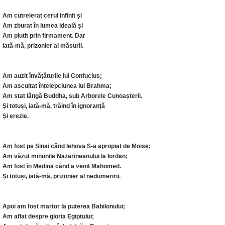
Am cutreierat cerul infinit și
Am zburat în lumea ideală și
Am plutit prin firmament. Dar
Iată-mă, prizonier al măsurii.
Am auzit învățăturile lui Confucius;
Am ascultat înțelepciunea lui Brahma;
Am stat lângă Buddha, sub Arborele Cunoașterii.
Și totuși, iată-mă, trăind în ignoranță
Și erezie.
Am fost pe Sinai când Iehova S-a apropiat de Moise;
Am văzut minunile Nazarineanului la Iordan;
Am fost în Medina când a venit Mahomed.
Și totuși, iată-mă, prizonier al nedumeririi.
Apoi am fost martor la puterea Babilonului;
Am aflat despre gloria Egiptului;