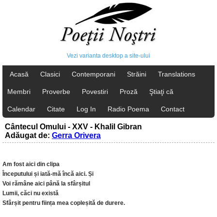
Vezi varianta desktop a site-ului
Acasă
Clasici
Contemporani
Străini
Translations
Membri
Proverbe
Povestiri
Proză
Ştiaţi că
Calendar
Citate
Log In
Radio Poema
Contact
Cântecul Omului - XXV - Khalil Gibran
Adăugat de:
Gerra Orivera
Am fost aici din clipa
Începutului și iată-mă încă aici. Și
Voi rămâne aici până la sfârșitul
Lumii, căci nu există
Sfârșit pentru ființa mea copleșită de durere.