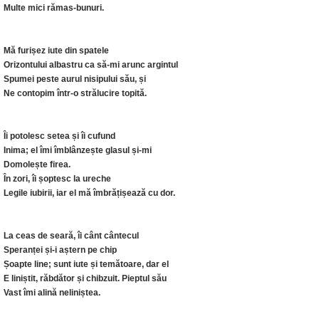
Multe mici rămas-bunuri.
Mă furișez iute din spatele
Orizontului albastru ca să-mi arunc argintul
Spumei peste aurul nisipului său, și
Ne contopim într-o strălucire topită.
Îi potolesc setea și îi cufund
Inima; el îmi îmblânzește glasul și-mi
Domolește firea.
În zori, îi șoptesc la ureche
Legile iubirii, iar el mă îmbrățișează cu dor.
La ceas de seară, îi cânt cântecul
Speranței și-i aștern pe chip
Șoapte line; sunt iute și temătoare, dar el
E liniștit, răbdător și chibzuit. Pieptul său
Vast îmi alină neliniștea.