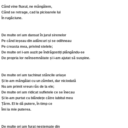
Când vine fluxul, ne mângâiem,
Când se retrage, cad la picioarele lui
În rugăciune.
De multe ori am dansat în jurul sirenelor
Pe când ieșeau din adâncuri și se odihneau
Pe creasta mea, privind stelele;
De multe ori i-am auzit pe îndrăgostiți plângându-se
De propria lor neînsemnătate și i-am ajutat să suspine.
De multe ori am tachinat stâncile uriașe
Și le-am mângâiat cu un zâmbet, dar niciodată
Nu am primit vreun râs de la ele;
De multe ori am ridicat sufletele ce se înecau
Și le-am purtat cu blândețe către iubitul meu
Țărm. El le dă putere, în timp ce
Îmi ia mie puterea.
De multe ori am furat nestemate din