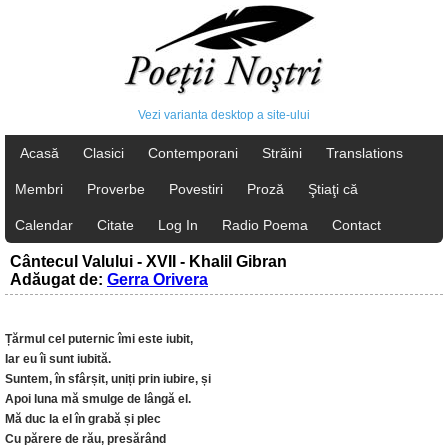
Vezi varianta desktop a site-ului
Acasă
Clasici
Contemporani
Străini
Translations
Membri
Proverbe
Povestiri
Proză
Ştiaţi că
Calendar
Citate
Log In
Radio Poema
Contact
Cântecul Valului - XVII - Khalil Gibran
Adăugat de:
Gerra Orivera
Țărmul cel puternic îmi este iubit,
Iar eu îi sunt iubită.
Suntem, în sfârșit, uniți prin iubire, și
Apoi luna mă smulge de lângă el.
Mă duc la el în grabă și plec
Cu părere de rău, presărând