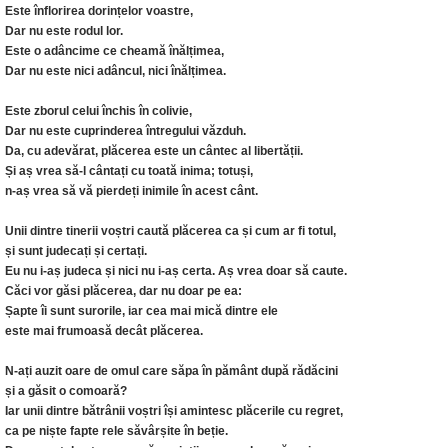
Este înflorirea dorințelor voastre,
Dar nu este rodul lor.
Este o adâncime ce cheamă înălțimea,
Dar nu este nici adâncul, nici înălțimea.
Este zborul celui închis în colivie,
Dar nu este cuprinderea întregului văzduh.
Da, cu adevărat, plăcerea este un cântec al libertății.
Și aș vrea să-l cântați cu toată inima; totuși,
n-aș vrea să vă pierdeți inimile în acest cânt.
Unii dintre tinerii voștri caută plăcerea ca și cum ar fi totul,
și sunt judecați și certați.
Eu nu i-aș judeca și nici nu i-aș certa. Aș vrea doar să caute.
Căci vor găsi plăcerea, dar nu doar pe ea:
Șapte îi sunt surorile, iar cea mai mică dintre ele
este mai frumoasă decât plăcerea.
N-ați auzit oare de omul care săpa în pământ după rădăcini
și a găsit o comoară?
Iar unii dintre bătrânii voștri își amintesc plăcerile cu regret,
ca pe niște fapte rele săvârșite în beție.