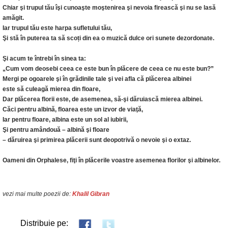
Chiar şi trupul tău îşi cunoaşte moştenirea şi nevoia firească şi nu se lasă
amăgit.
Iar trupul tău este harpa sufletului tău,
Şi stă în puterea ta să scoți din ea o muzică dulce ori sunete dezordonate.
Şi acum te întrebi în sinea ta:
„Cum vom deosebi ceea ce este bun în plăcere de ceea ce nu este bun?”
Mergi pe ogoarele şi în grădinile tale şi vei afla că plăcerea albinei
este să culeagă mierea din floare,
Dar plăcerea florii este, de asemenea, să-şi dăruiască mierea albinei.
Căci pentru albină, floarea este un izvor de viaţă,
Iar pentru floare, albina este un sol al iubirii,
Şi pentru amândouă – albină şi floare
– dăruirea şi primirea plăcerii sunt deopotrivă o nevoie şi o extaz.
Oameni din Orphalese, fiţi în plăcerile voastre asemenea florilor şi albinelor.
vezi mai multe poezii de:
Khalil Gibran
Distribuie pe: