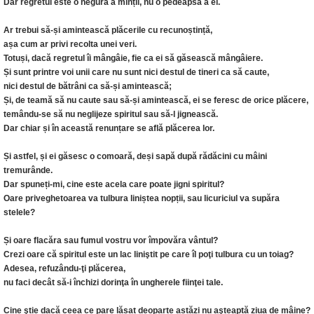
Dar regretul este o negură a minții, nu o pedeapsă a ei.
Ar trebui să-și amintească plăcerile cu recunoștință,
așa cum ar privi recolta unei veri.
Totuși, dacă regretul îi mângâie, fie ca ei să găsească mângâiere.
Și sunt printre voi unii care nu sunt nici destul de tineri ca să caute,
nici destul de bătrâni ca să-și amintească;
Și, de teamă să nu caute sau să-și amintească, ei se feresc de orice plăcere,
temându-se să nu neglijeze spiritul sau să-l jignească.
Dar chiar și în această renunțare se află plăcerea lor.
Și astfel, și ei găsesc o comoară, deși sapă după rădăcini cu mâini
tremurânde.
Dar spuneți-mi, cine este acela care poate jigni spiritul?
Oare priveghetoarea va tulbura liniștea nopții, sau licuriciul va supăra
stelele?
Și oare flacăra sau fumul vostru vor împovăra vântul?
Crezi oare că spiritul este un lac liniştit pe care îl poţi tulbura cu un toiag?
Adesea, refuzându-ţi plăcerea,
nu faci decât să-i închizi dorinţa în ungherele fiinţei tale.
Cine ştie dacă ceea ce pare lăsat deoparte astăzi nu aşteaptă ziua de mâine?