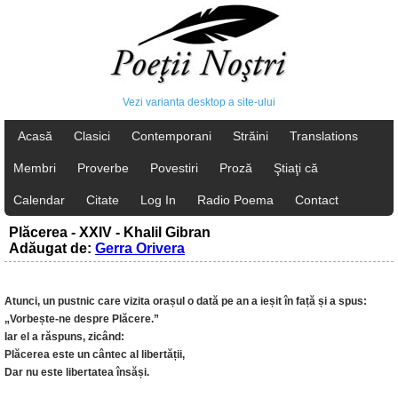
Vezi varianta desktop a site-ului
Acasă
Clasici
Contemporani
Străini
Translations
Membri
Proverbe
Povestiri
Proză
Ştiaţi că
Calendar
Citate
Log In
Radio Poema
Contact
Plăcerea - XXIV - Khalil Gibran
Adăugat de:
Gerra Orivera
Atunci, un pustnic care vizita orașul o dată pe an a ieșit în față și a spus:
„Vorbește-ne despre Plăcere.”
Iar el a răspuns, zicând:
Plăcerea este un cântec al libertății,
Dar nu este libertatea însăși.