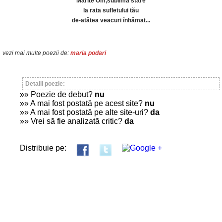
Mărite Om,sublimă stare
la rata sufletului tău
de-atâtea veacuri înhămat...
vezi mai multe poezii de:
maria podari
Detalii poezie:
»» Poezie de debut?
nu
»» A mai fost postată pe acest site?
nu
»» A mai fost postată pe alte site-uri?
da
»» Vrei să fie analizată critic?
da
Distribuie pe: