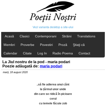
Vezi varianta desktop a site-ului
Acasă
Clasici
Contemporani
Străini
Translations
Membri
Proverbe
Povestiri
Proză
Ştiaţi că
Calendar
Citate
Log In
Radio Poema
Contact
La Jiul nostru de la pod - maria podari
Poezie adăugată de:
maria podari
marți, 18 august 2020
..să fie adierea unui cânt
la țărmul unor unde
din care se ridică în picioare
cerul
cu temele făcute zob