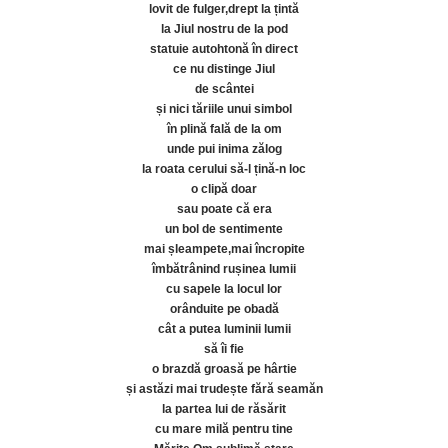
lovit de fulger,drept la țintă
la Jiul nostru de la pod
statuie autohtonă în direct
ce nu distinge Jiul
de scântei
și nici tăriile unui simbol
în plină fală de la om
unde pui inima zălog
la roata cerului să-l țină-n loc
o clipă doar
sau poate că era
un bol de sentimente
mai șleampete,mai încropite
îmbătrânind rușinea lumii
cu sapele la locul lor
orânduite pe obadă
cât a putea luminii lumii
să îi fie
o brazdă groasă pe hârtie
și astăzi mai trudește fără seamăn
la partea lui de răsărit
cu mare milă pentru tine