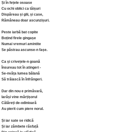
Și în fețele osoase
Cu ochi oblici ca tăișuri
Dispăreau și glii, și case,
Rămâneau doar ascunzișuri.
Peste iarbă bat copite
Boțind firele gingașe
Numai vremuri amintite
Se păstrau ascunse-n fașe.
Ca și crivețele-n goană
Însureau tot în atingeri -
Se-nvăța lumea bălană
Să trăiască în înfrângeri.
Dar din nou e primăvară,
Iarăși vine mărțișorul
Călăreți de-odinioară
Au pierit cum piere norul.
Și iar sate se ridică
Și iar zâmbete răsfață