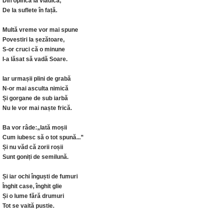
Din opincă la vlădică,
De la suflete în față.
Multă vreme vor mai spune
Povestiri la șezătoare,
S-or cruci că o minune
I-a lăsat să vadă Soare.
Iar urmașii plini de grabă
N-or mai asculta nimică
Și gorgane de sub iarbă
Nu le vor mai naște frică.
Ba vor râde:„Iată moșii
Cum iubesc să o tot spună...”
Și nu văd că zorii roșii
Sunt goniți de semilună.
Și iar ochi înguști de fumuri
Înghit case, înghit glie
Și o lume fără drumuri
Tot se vaită pustie.