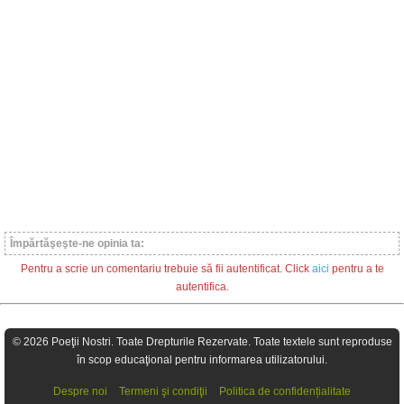
Împărtăşeşte-ne opinia ta:
Pentru a scrie un comentariu trebuie să fii autentificat. Click
aici
pentru a te
autentifica.
© 2026 Poeţii Nostri. Toate Drepturile Rezervate. Toate textele sunt reproduse
în scop educaţional pentru informarea utilizatorului.
Despre noi
Termeni şi condiţii
Politica de confidențialitate