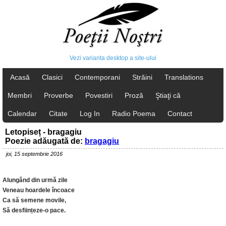
Vezi varianta desktop a site-ului
Acasă
Clasici
Contemporani
Străini
Translations
Membri
Proverbe
Povestiri
Proză
Ştiaţi că
Calendar
Citate
Log In
Radio Poema
Contact
Letopiseț - bragagiu
Poezie adăugată de:
bragagiu
joi, 15 septembrie 2016
Alungând din urmă zile
Veneau hoardele încoace
Ca să semene movile,
Să desființeze-o pace.