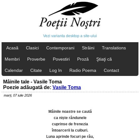
Vezi varianta desktop a site-ului
Acasă
Clasici
Contemporani
Străini
Translations
Membri
Proverbe
Povestiri
Proză
Ştiaţi că
Calendar
Citate
Log In
Radio Poema
Contact
Mâinile tale - Vasile Toma
Poezie adăugată de:
Vasile Toma
marți, 07 iulie 2026
Mâinile noastre se caută
ca niște rândunele
cuprinse de frenezia
întoarcerii la cuiburi.
Luna aprinde focuri pe râu,