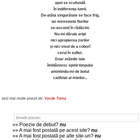
apoi se scufundă
în indiferența lumii.
De-atâta singurătate se face frig,
iar miresmele florilor
se-ascund în rădăcini.
Nu-mi dăruie aripi
nici apropierea zorilor
și nici visul de a coborî
cerul în suflet.
Doar mâinile tale
îmblânzesc spinii timpului
amintindu-mi de botul
catifelat al mieilor...
vezi mai multe poezii de:
Vasile Toma
Detalii poezie:
»» Poezie de debut?
nu
»» A mai fost postată pe acest site?
nu
»» A mai fost postată pe alte site-uri?
nu