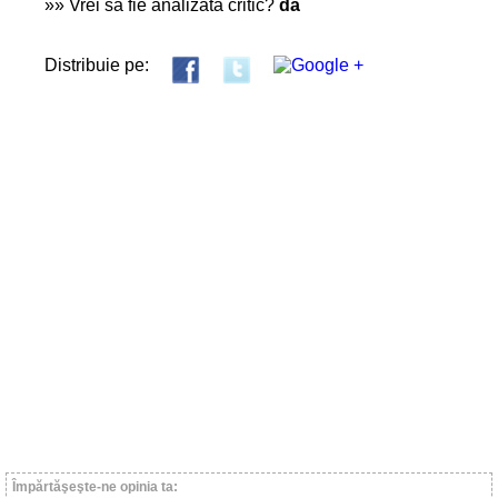
»» Vrei să fie analizată critic?
da
Distribuie pe:
Împărtăşeşte-ne opinia ta: