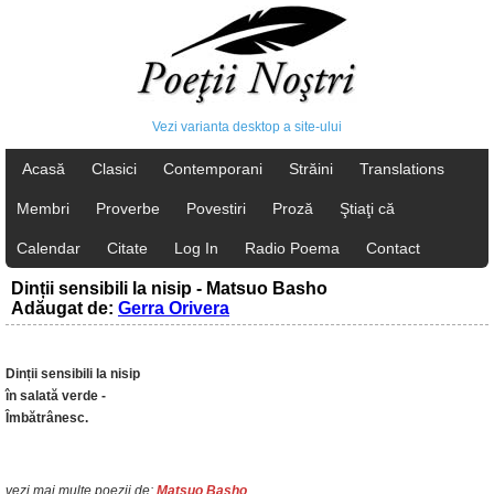
Vezi varianta desktop a site-ului
Acasă
Clasici
Contemporani
Străini
Translations
Membri
Proverbe
Povestiri
Proză
Ştiaţi că
Calendar
Citate
Log In
Radio Poema
Contact
Dinții sensibili la nisip - Matsuo Basho
Adăugat de:
Gerra Orivera
Dinții sensibili la nisip
în salată verde -
Îmbătrânesc.
vezi mai multe poezii de:
Matsuo Basho