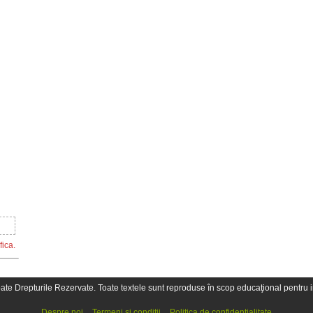
fica.
oate Drepturile Rezervate. Toate textele sunt reproduse în scop educaţional pentru in
Despre noi
Termeni şi condiţii
Politica de confidențialitate