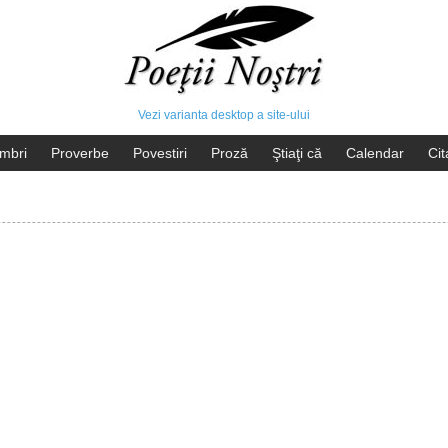
Vezi varianta desktop a site-ului
mbri
Proverbe
Povestiri
Proză
Ştiaţi că
Calendar
Cit