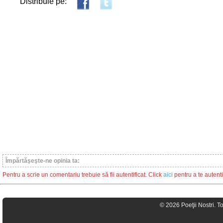
Distribuie pe:
Împărtăşeşte-ne opinia ta:
Pentru a scrie un comentariu trebuie să fii autentificat. Click
aici
pentru a te autenti
© 2026 Poeţii Nostri. T