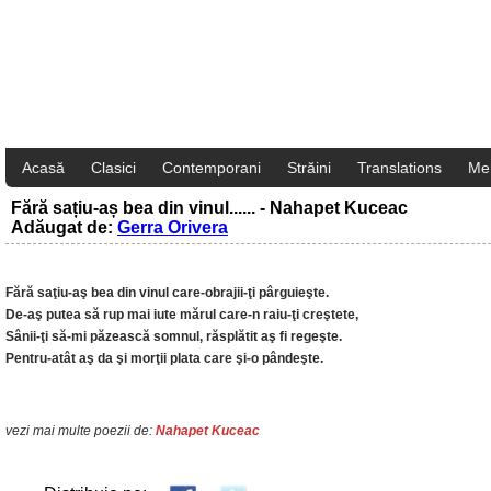
Acasă
Clasici
Contemporani
Străini
Translations
Me
Fără sațiu-aș bea din vinul...... - Nahapet Kuceac
Adăugat de:
Gerra Orivera
Fără saţiu-aş bea din vinul care-obrajii-ţi pârguieşte.
De-aş putea să rup mai iute mărul care-n raiu-ţi creştete,
Sânii-ţi să-mi păzească somnul, răsplătit aş fi regeşte.
Pentru-atât aş da şi morţii plata care şi-o pândeşte.
vezi mai multe poezii de:
Nahapet Kuceac