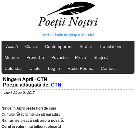
Vezi varianta desktop a site-ului
Acasă
Clasici
Contemporani
Străini
Translations
Membri
Proverbe
Povestiri
Proză
Ştiaţi că
Calendar
Citate
Log In
Radio Poema
Contact
Ninge-n April - CTN
Poezie adăugată de:
CTN
vineri, 21 aprilie 2017
Ninge în April peste flori de cais
Cu fulgi rătăciți într-un alt paradis;
Ramuri se pleacă sub aspra povară,
Cerul în valuri mai tulburi coboară!