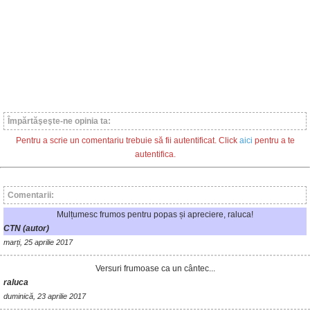
Împărtăşeşte-ne opinia ta:
Pentru a scrie un comentariu trebuie să fii autentificat. Click
aici
pentru a te
autentifica.
Comentarii:
Mulțumesc frumos pentru popas și apreciere, raluca!
CTN (autor)
marți, 25 aprilie 2017
Versuri frumoase ca un cântec...
raluca
duminică, 23 aprilie 2017