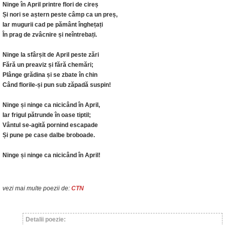
Ninge în April printre flori de cireș
Și nori se aștern peste câmp ca un preș,
Iar mugurii cad pe pământ înghețați
În prag de zvâcnire și neîntrebați.
Ninge la sfârșit de April peste zări
Fără un preaviz și fără chemări;
Plânge grădina și se zbate în chin
Când florile-și pun sub zăpadă suspin!
Ninge și ninge ca nicicând în April,
Iar frigul pătrunde în oase tiptil;
Vântul se-agită pornind escapade
Și pune pe case dalbe broboade.
Ninge și ninge ca nicicând în April!
vezi mai multe poezii de:
CTN
Detalii poezie: