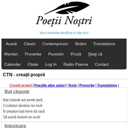
Vezi varianta desktop a site-ului
Acasă
Clasici
Contemporani
Străini
Translations
Membri
Proverbe
Povestiri
Proză
Ştiaţi că
Calendar
Citate
Log In
Radio Poema
Contact
CTN - creaţii proprii
Creaţii proprii
|
Poeziile altor autori
|
Texte
|
Proverbe
|
Translations
|
Bat clopote
Bat clopote azi peste țară,
Cuvântul rămâne iar mut!
În piepturi bat inimi să sară
Să pună durerii un scut!
Intoxicare