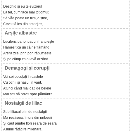
Deschid și eu televizorul
La fel, cum face mai tot omul;
Să văd poate un film, o știre,
Ceva să ies din amorțire,
Arșițe albastre
Luciferic pârjol păduri hăituiește
Hămesit ca un câine flămând,
Arșița zilei prin pori răbufnește
Și pe câmp ca o lavă arzând.
Demagogi și corupți
Voi cei cocoțați în castele
Cu ochii și nasul în vânt,
Atunci când mai dați de belele
Mai știți să priviți spre pământ?
Nostalgii de liliac
Sub liliacul plin de nostalgii
Mă regăsesc întors din pribegii
Și caut printre flori seară de seară
A lumii rătăcire milenară.