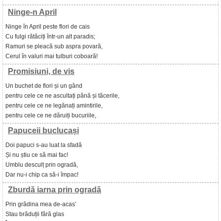
Ninge-n April
Ninge în April peste flori de cais
Cu fulgi rătăciți într-un alt paradis;
Ramuri se pleacă sub aspra povară,
Cerul în valuri mai tulburi coboară!
Promisiuni, de vis
Un buchet de flori și un gând
pentru cele ce ne ascultați până și tăcerile,
pentru cele ce ne legănați amintirile,
pentru cele ce ne dăruiți bucuriile,
Papuceii buclucași
Doi papuci s-au luat la sfadă
Și nu știu ce să mai fac!
Umblu desculț prin ogradă,
Dar nu-i chip ca să-i împac!
Zburdă iarna prin ogradă
Prin grădina mea de-acas’
Stau brăduții fără glas