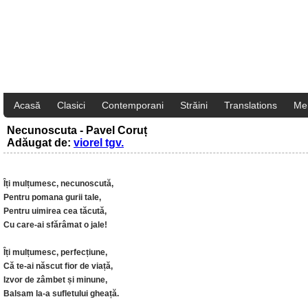
Acasă
Clasici
Contemporani
Străini
Translations
Me
Necunoscuta - Pavel Coruț
Adăugat de:
viorel tgv.
Îți mulțumesc, necunoscută,
Pentru pomana gurii tale,
Pentru uimirea cea tăcută,
Cu care-ai sfărâmat o jale!
Îți mulțumesc, perfecțiune,
Că te-ai născut fior de viață,
Izvor de zâmbet și minune,
Balsam la-a sufletului gheață.