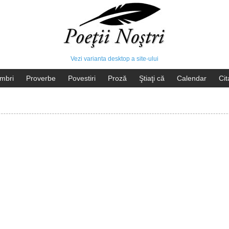
Vezi varianta desktop a site-ului
mbri
Proverbe
Povestiri
Proză
Ştiaţi că
Calendar
Cit