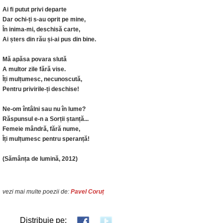
Ai fi putut privi departe
Dar ochi-ți s-au oprit pe mine,
În inima-mi, deschisă carte,
Ai șters din rău și-ai pus din bine.
Mă apăsa povara slută
A multor zile fără vise.
Îți mulțumesc, necunoscută,
Pentru privirile-ți deschise!
Ne-om întâlni sau nu în lume?
Răspunsul e-n a Sorții ștanță...
Femeie mândră, fără nume,
Îți mulțumesc pentru speranță!
(Sămânța de lumină, 2012)
vezi mai multe poezii de:
Pavel Coruț
Distribuie pe: