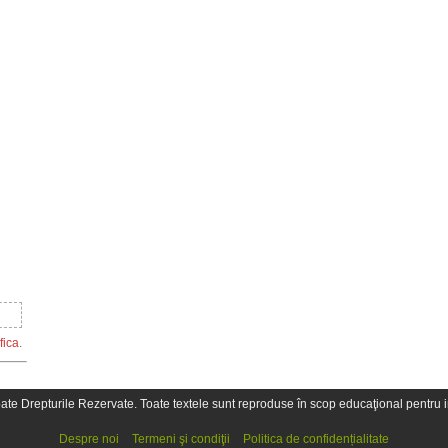
fica.
oate Drepturile Rezervate. Toate textele sunt reproduse în scop educaţional pentru in
Despre noi
Termeni şi condiţii
Politica de confidențialitate