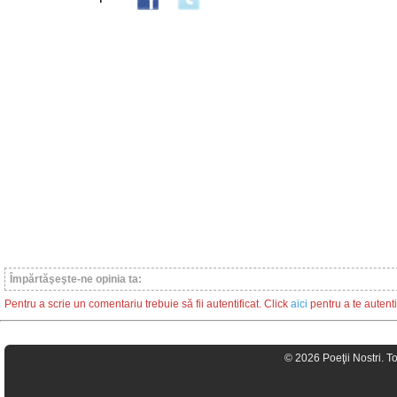
Împărtăşeşte-ne opinia ta:
Pentru a scrie un comentariu trebuie să fii autentificat. Click
aici
pentru a te autenti
© 2026 Poeţii Nostri. T