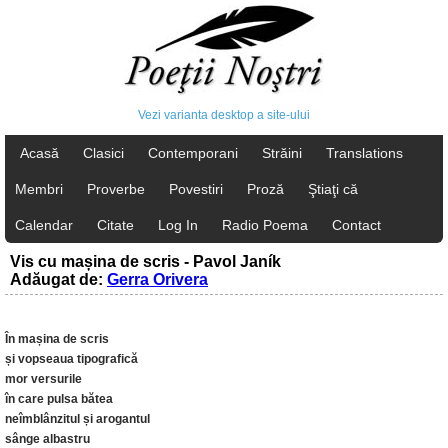
Vezi varianta desktop a site-ului
Acasă
Clasici
Contemporani
Străini
Translations
Membri
Proverbe
Povestiri
Proză
Ştiaţi că
Calendar
Citate
Log In
Radio Poema
Contact
Vis cu mașina de scris - Pavol Janík
Adăugat de:
Gerra Orivera
În mașina de scris
și vopseaua tipografică
mor versurile
în care pulsa bătea
neîmblânzitul și arogantul
sânge albastru