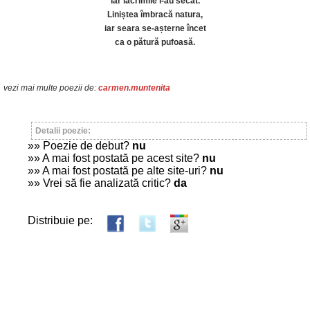
iar lacrimile i-au secat.
Liniștea îmbracă natura,
iar seara se-așterne încet
ca o pătură pufoasă.
vezi mai multe poezii de:
carmen.muntenita
Detalii poezie:
»» Poezie de debut?
nu
»» A mai fost postată pe acest site?
nu
»» A mai fost postată pe alte site-uri?
nu
»» Vrei să fie analizată critic?
da
Distribuie pe: