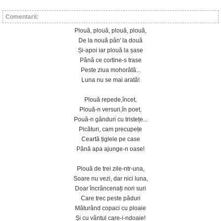
Comentarii:
Plouă, plouă, plouă, plouă,
De la nouă pân' la două
Și-apoi iar plouă la șase
Până ce cortine-s trase
Peste ziua mohorâtă...
Luna nu se mai arată!
Plouă repede,încet,
Plouă-n versuri,în poet,
Pouă-n gânduri cu tristețe...
Picături, cam precupețe
Ceartă țiglele pe case
Până apa ajunge-n oase!
Plouă de trei zile-ntr-una,
Soare nu vezi, dar nici luna,
Doar încrâncenați nori suri
Care trec peste păduri
Măturând copaci cu ploaie
Și cu vântul care-i-ndoaie!