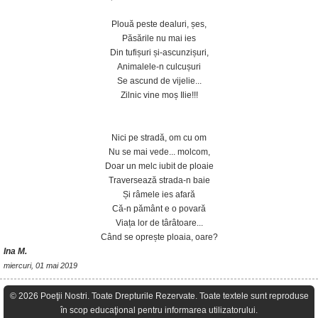
Plouă peste dealuri, șes,
Păsările nu mai ies
Din tufișuri și-ascunzișuri,
Animalele-n culcușuri
Se ascund de vijelie...
Zilnic vine moș Ilie!!!
Nici pe stradă, om cu om
Nu se mai vede... molcom,
Doar un melc iubit de ploaie
Traversează strada-n baie
Și râmele ies afară
Că-n pământ e o povară
Viața lor de târâtoare...
Când se oprește ploaia, oare?
Ina M.
miercuri, 01 mai 2019
© 2026 Poeţii Nostri. Toate Drepturile Rezervate. Toate textele sunt reproduse
în scop educaţional pentru informarea utilizatorului.