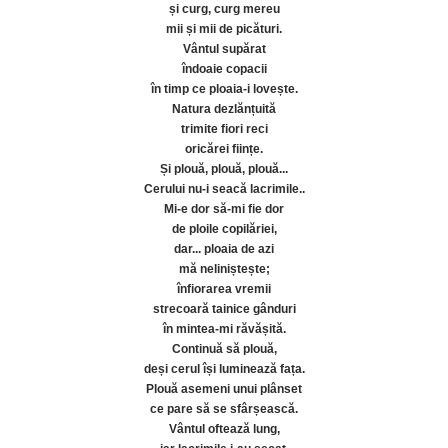
și curg, curg mereu
mii și mii de picături.
Vântul supărat
îndoaie copacii
în timp ce ploaia-i lovește.
Natura dezlănțuită
trimite fiori reci
oricărei ființe.
Și plouă, plouă, plouă...
Cerului nu-i seacă lacrimile..
Mi-e dor să-mi fie dor
de ploile copilăriei,
dar... ploaia de azi
mă neliniștește;
înfiorarea vremii
strecoară tainice gânduri
în mintea-mi răvășită.
Continuă să plouă,
deși cerul își luminează fața.
Plouă asemeni unui plânset
ce pare să se sfârșească.
Vântul oftează lung,