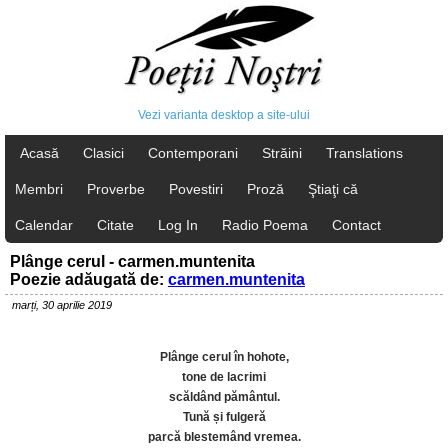
Vezi varianta desktop a site-ului
Acasă
Clasici
Contemporani
Străini
Translations
Membri
Proverbe
Povestiri
Proză
Ştiaţi că
Calendar
Citate
Log In
Radio Poema
Contact
Plânge cerul - carmen.muntenita
Poezie adăugată de:
carmen.muntenita
marți, 30 aprilie 2019
Plânge cerul în hohote,
tone de lacrimi
scăldând pământul.
Tună și fulgeră
parcă blestemând vremea.