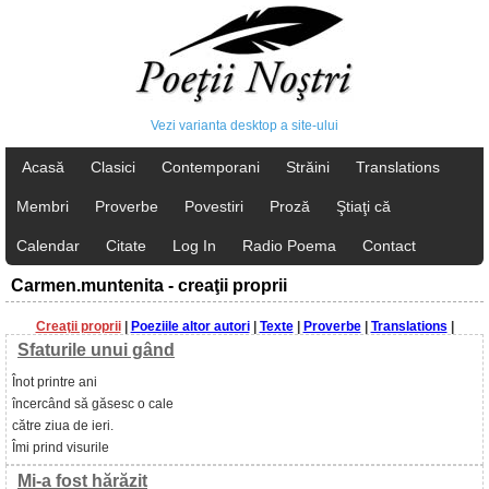
Vezi varianta desktop a site-ului
Acasă
Clasici
Contemporani
Străini
Translations
Membri
Proverbe
Povestiri
Proză
Ştiaţi că
Calendar
Citate
Log In
Radio Poema
Contact
Carmen.muntenita - creaţii proprii
Creaţii proprii
|
Poeziile altor autori
|
Texte
|
Proverbe
|
Translations
|
Sfaturile unui gând
Înot printre ani
încercând să găsesc o cale
către ziua de ieri.
Îmi prind visurile
Mi-a fost hărăzit