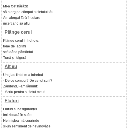
Mi-a fost hărăzit
să alerg pe câmpul sufletului tău.
Am alergat fără încetare
încercând să aflu
Plânge cerul
Plânge cerul în hohote,
tone de lacrimi
scăldând pământul.
Tună și fulgeră
Alt eu
Un glas timid m-a întrebat:
- De ce compui? De ce tot scrii?
Zâmbind, l-am lămurit:
- Scriu pentru sufletul meu!
Fluturi
Fluturi ai nesiguranței
îmi zboară în suflet.
Neliniștea mă cuprinde
și-un sentiment de nevinovăție