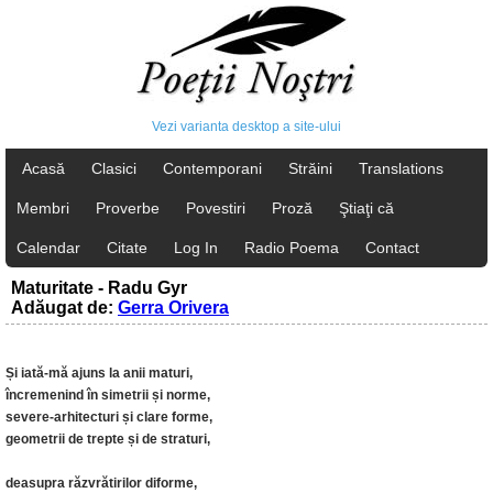
Vezi varianta desktop a site-ului
Acasă
Clasici
Contemporani
Străini
Translations
Membri
Proverbe
Povestiri
Proză
Ştiaţi că
Calendar
Citate
Log In
Radio Poema
Contact
Maturitate - Radu Gyr
Adăugat de:
Gerra Orivera
Și iată-mă ajuns la anii maturi,
încremenind în simetrii și norme,
severe-arhitecturi și clare forme,
geometrii de trepte și de straturi,
deasupra răzvrătirilor diforme,