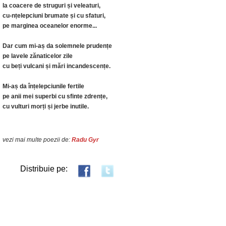
la coacere de struguri și veleaturi,
cu-nțelepciuni brumate și cu sfaturi,
pe marginea oceanelor enorme...
Dar cum mi-aș da solemnele prudențe
pe lavele zănaticelor zile
cu beți vulcani și mări incandescențe.
Mi-aș da înțelepciunile fertile
pe anii mei superbi cu sfinte zdrențe,
cu vulturi morți și jerbe inutile.
vezi mai multe poezii de:
Radu Gyr
Distribuie pe: