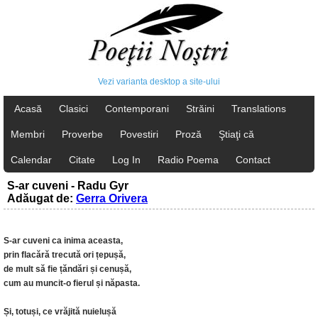
Vezi varianta desktop a site-ului
Acasă
Clasici
Contemporani
Străini
Translations
Membri
Proverbe
Povestiri
Proză
Ştiaţi că
Calendar
Citate
Log In
Radio Poema
Contact
S-ar cuveni - Radu Gyr
Adăugat de:
Gerra Orivera
S-ar cuveni ca inima aceasta,
prin flacără trecută ori țepușă,
de mult să fie țăndări și cenușă,
cum au muncit-o fierul și năpasta.
Și, totuși, ce vrăjită nuielușă