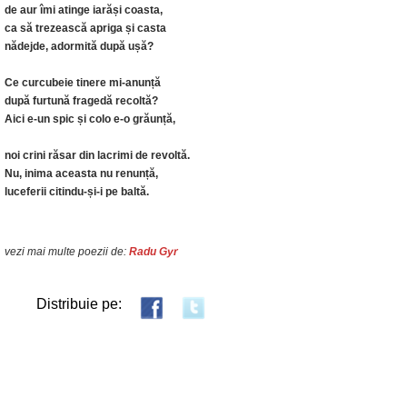
de aur îmi atinge iarăși coasta,
ca să trezească apriga și casta
nădejde, adormită după ușă?
Ce curcubeie tinere mi-anunță
după furtună fragedă recoltă?
Aici e-un spic și colo e-o grăunță,
noi crini răsar din lacrimi de revoltă.
Nu, inima aceasta nu renunță,
luceferii citindu-și-i pe baltă.
vezi mai multe poezii de:
Radu Gyr
Distribuie pe: