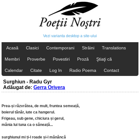
Vezi varianta desktop a site-ului
Acasă
Clasici
Contemporani
Străini
Translations
Membri
Proverbe
Povestiri
Proză
Ştiaţi că
Calendar
Citate
Log In
Radio Poema
Contact
Surghiun - Radu Gyr
Adăugat de:
Gerra Orivera
Prea-și răzvrătea, de mult, fruntea semeață,
boierul tânăr, iute ca hangerul.
Frigeau, sub gene, chiciura și gerul,
mânia lui tuna ca o sâneață...
surghiunul mi ți-l roade și-l mănâncă