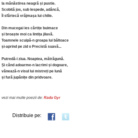
la mânăstirea neagră și pustie.
Scobită jos, sub lespede, adâncă,
îl sfârtecă vrăjmașa lui chilie.
Din mucegai ies cârtițe buimace
și broaște moi ca lintița jilavă.
Toamnele scuipă-n groapa lui băltoace
și-aprind pe zid o Precistă suavă...
Putredă-i ziua. Noaptea, mătrăgună.
Și când adoarme-n lacrimi și dogoare,
vânează-n visul lui mistreți pe lună
și fură jupânițe din pridvoare.
vezi mai multe poezii de:
Radu Gyr
Distribuie pe: