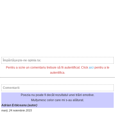
Împărtăşeşte-ne opinia ta:
Pentru a scrie un comentariu trebuie să fii autentificat. Click
aici
pentru a te
autentifica.
Comentarii:
Poezia nu poate fi decât rezultatul unei trăiri emotive.
Mulțumesc celor care mi s-au alăturat.
Adrian Erbiceanu (autor)
marți, 24 noiembrie 2015