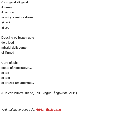
C-un gând alt gând
îl vămui
îl dezbrac
te uiţi şi crezi că dorm
şi taci
şi tac
Descing pe braţe rupte
de tripod
mirajul delicvenţei
şi-l înnod
Curg flăcări
peste gândul istovit...
şi tac
şi taci
şi crezi c-am adormit...
(Din vol: Printre silabe, Edit. Singur, Târgoviște, 2011)
vezi mai multe poezii de:
Adrian Erbiceanu