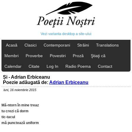
Vezi varianta desktop a site-ului
Acasă
Clasici
Contemporani
Străini
Translations
Membri
Proverbe
Povestiri
Proză
Ştiaţi că
Calendar
Citate
Log In
Radio Poema
Contact
Și - Adrian Erbiceanu
Poezie adăugată de:
Adrian Erbiceanu
luni, 16 noiembrie 2015
Mă-ntorn în mine treaz
tu crezi că dorm
tic-tacul
mă punctează uniform