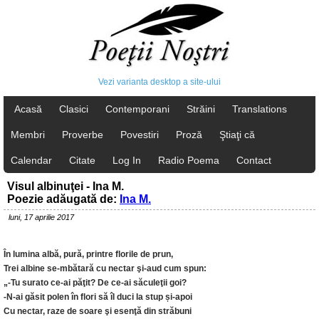
Vezi varianta desktop a site-ului
Acasă
Clasici
Contemporani
Străini
Translations
Membri
Proverbe
Povestiri
Proză
Ştiaţi că
Calendar
Citate
Log In
Radio Poema
Contact
Visul albinuţei - Ina M.
Poezie adăugată de:
Ina M.
luni, 17 aprilie 2017
În lumina albă, pură, printre florile de prun,
Trei albine se-mbătară cu nectar şi-aud cum spun:
„-Tu surato ce-ai păţit? De ce-ai săculeţii goi?
-N-ai găsit polen în flori să îl duci la stup și-apoi
Cu nectar, raze de soare şi esenţă din străbuni