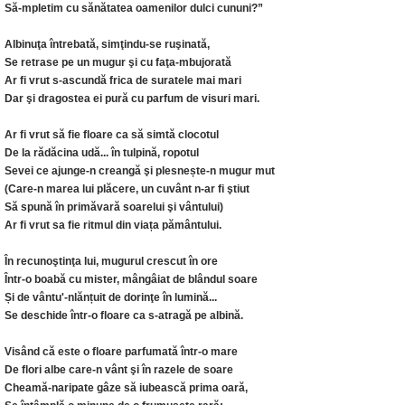
Să-mpletim cu sănătatea oamenilor dulci cununi?”
Albinuţa întrebată, simţindu-se ruşinată,
Se retrase pe un mugur şi cu faţa-mbujorată
Ar fi vrut s-ascundă frica de suratele mai mari
Dar şi dragostea ei pură cu parfum de visuri mari.
Ar fi vrut să fie floare ca să simtă clocotul
De la rădăcina udă... în tulpină, ropotul
Sevei ce ajunge-n creangă şi plesnește-n mugur mut
(Care-n marea lui plăcere, un cuvânt n-ar fi ştiut
Să spună în primăvară soarelui şi vântului)
Ar fi vrut sa fie ritmul din viața pământului.
În recunoştinţa lui, mugurul crescut în ore
Într-o boabă cu mister, mângâiat de blândul soare
Și de vântu'-nlănțuit de dorinţe în lumină...
Se deschide într-o floare ca s-atragă pe albină.
Visând că este o floare parfumată într-o mare
De flori albe care-n vânt şi în razele de soare
Cheamă-naripate gâze să iubească prima oară,