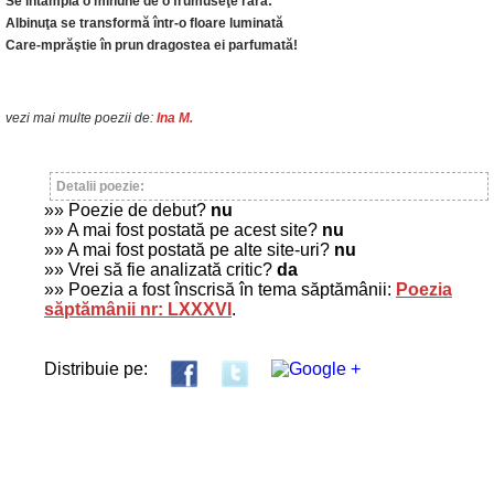
Se întâmplă o minune de o frumuseţe rară:
Albinuţa se transformă într-o floare luminată
Care-mprăştie în prun dragostea ei parfumată!
vezi mai multe poezii de:
Ina M.
Detalii poezie:
»» Poezie de debut?
nu
»» A mai fost postată pe acest site?
nu
»» A mai fost postată pe alte site-uri?
nu
»» Vrei să fie analizată critic?
da
»» Poezia a fost înscrisă în tema săptămânii:
Poezia
săptămânii nr: LXXXVI
.
Distribuie pe: