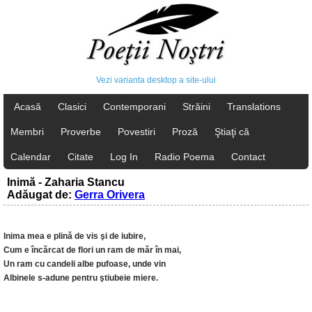
Vezi varianta desktop a site-ului
Acasă
Clasici
Contemporani
Străini
Translations
Membri
Proverbe
Povestiri
Proză
Ştiaţi că
Calendar
Citate
Log In
Radio Poema
Contact
Inimă - Zaharia Stancu
Adăugat de:
Gerra Orivera
Inima mea e plină de vis şi de iubire,
Cum e încărcat de flori un ram de măr în mai,
Un ram cu candeli albe pufoase, unde vin
Albinele s-adune pentru ştiubeie miere.