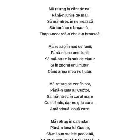
Mă retrag în cânt de nai,
Până-n lunile de mai,
Să mă-ntrec în nefirească
Săritură cu o broască –
Timpu-ncearcă-o cheie-n broască.
Mă retrag în nod de funii,
Până-n luna unei iunii,
Să mă-ntrec în salt de ciutur
Şi în zborul unui flutur,
Când aripa mea i-o flutur.
Mă retrag pe cer, în nor,
Până-n luna lui Cuptor,
Să mă-ntrec în carul mare
Cu cel mic, dar nu ştiu care –
Amândouă, două care.
Mă retrag în calendar,
Până-n luna lui Gustar,
Să-mi pun stelele podoabă,