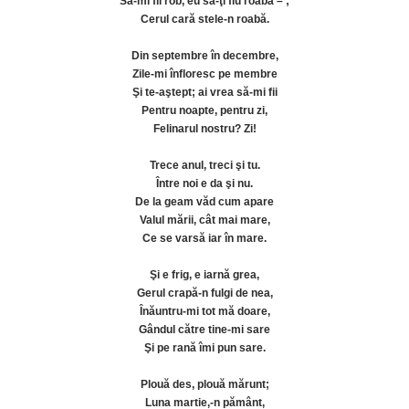
Să-mi fii rob, eu să-ţi fiu roabă – ;
Cerul cară stele-n roabă.
Din septembre în decembre,
Zile-mi înfloresc pe membre
Şi te-aştept; ai vrea să-mi fii
Pentru noapte, pentru zi,
Felinarul nostru? Zi!
Trece anul, treci şi tu.
Între noi e da şi nu.
De la geam văd cum apare
Valul mării, cât mai mare,
Ce se varsă iar în mare.
Şi e frig, e iarnă grea,
Gerul crapă-n fulgi de nea,
Înăuntru-mi tot mă doare,
Gândul către tine-mi sare
Şi pe rană îmi pun sare.
Plouă des, plouă mărunt;
Luna martie,-n pământ,