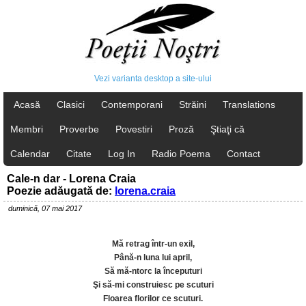
Vezi varianta desktop a site-ului
Acasă
Clasici
Contemporani
Străini
Translations
Membri
Proverbe
Povestiri
Proză
Ştiaţi că
Calendar
Citate
Log In
Radio Poema
Contact
Cale-n dar - Lorena Craia
Poezie adăugată de:
lorena.craia
duminică, 07 mai 2017
Mă retrag într-un exil,
Până-n luna lui april,
Să mă-ntorc la începuturi
Şi să-mi construiesc pe scuturi
Floarea florilor ce scuturi.