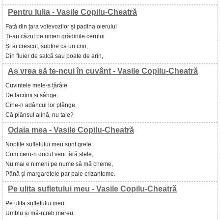
Pentru Iulia - Vasile Copilu-Cheatră
Fată din țara voievozilor și padina oierului
Ți-au căzut pe umeri grădinile cerului
Și ai crescut, subțire ca un crin,
Din fluier de salcă sau poate de arin,
Aș vrea să te-ncui în cuvânt - Vasile Copilu-Cheatră
Cuvintele mele-s țârâie
De lacrimi și sânge.
Cine-n adâncul lor plânge,
Că plânsul alină, nu taie?
Odaia mea - Vasile Copilu-Cheatră
Nopțile sufletului meu sunt grele
Cum ceru-n dricul verii fără stele,
Nu mai e nimeni pe nume să mă cheme,
Până și margaretele par pale crizanteme.
Pe ulița sufletului meu - Vasile Copilu-Cheatră
Pe ulița sufletului meu
Umblu și mă-ntreb mereu,