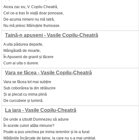
Aicea zac eu, V. Copilu Cheatră,
Cel ce-a tras în viață doar ponoase,
De-acuma nimeni nu mă latră,
Nu mă jelesc Măriuțele frumoase.
Taină-n apuseni - Vasile Copilu-Cheatră
A uita pădurea departe,
Mângâiată de moarte,
În Apusenii de granit și tăcere
Cum ai uita o durere.
Vara se făcea - Vasile Copilu-Cheatră
Vara se făcea tot mai subțire
Sub coborârea ta din strălucire
Și ai plecat cu inima plină
De curcubeie și lumină.
La iara - Vasile Copilu-Cheatră
De unde a izbutit Dumnezeu să adune
În aceste culori atâta minune?
Poate-a pus urechea pe inima ierenilor și le-a furat
Mătăniile încărcate de taine, la care nu s-a mai umblat.