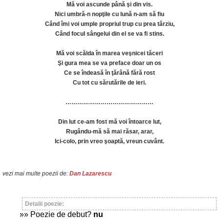
Mă voi ascunde până şi din vis.
Nici umbră-n nopţile cu lună n-am să fiu
Când îmi voi umple propriul trup cu prea târziu,
Când focul sângelui din el se va fi stins.
Mă voi scălda în marea veşnicei tăceri
Şi gura mea se va preface doar un os
Ce se îndeasă în ţărână fără rost
Cu tot cu sărutările de ieri.
………………………………………
Din lut ce-am fost mă voi întoarce lut,
Rugându-mă să mai răsar, arar,
Ici-colo, prin vreo şoaptă, vreun cuvânt.
vezi mai multe poezii de:
Dan Lazarescu
Detalii poezie:
»» Poezie de debut?
nu