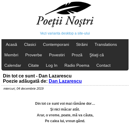
Vezi varianta desktop a site-ului
Acasă
Clasici
Contemporani
Străini
Translations
Membri
Proverbe
Povestiri
Proză
Ştiaţi că
Calendar
Citate
Log In
Radio Poema
Contact
Din tot ce sunt - Dan Lazarescu
Poezie adăugată de:
Dan Lazarescu
miercuri, 04 decembrie 2019
Din tot ce sunt voi mai rămâne dor…
Şi nici măcar atât.
Arar, o vreme, poate, mă va căuta,
Pe calea lui, vreun gând.