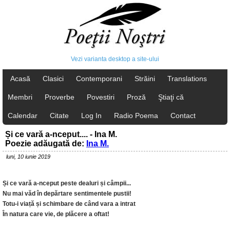
Vezi varianta desktop a site-ului
Acasă
Clasici
Contemporani
Străini
Translations
Membri
Proverbe
Povestiri
Proză
Ştiaţi că
Calendar
Citate
Log In
Radio Poema
Contact
Și ce vară a-nceput.... - Ina M.
Poezie adăugată de:
Ina M.
luni, 10 iunie 2019
Și ce vară a-nceput peste dealuri și câmpii...
Nu mai văd în depărtare sentimentele pustii!
Totu-i viață și schimbare de când vara a intrat
În natura care vie, de plăcere a oftat!