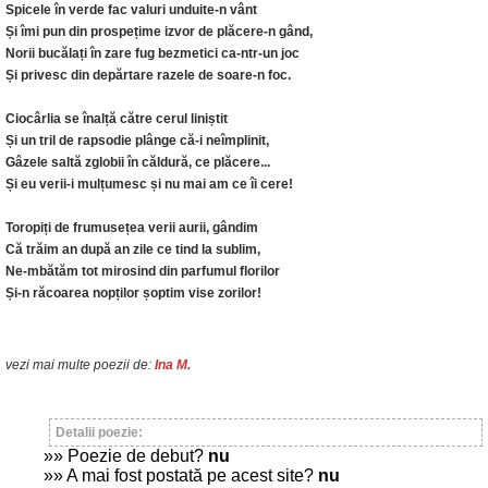
Spicele în verde fac valuri unduite-n vânt
Și îmi pun din prospețime izvor de plăcere-n gând,
Norii bucălați în zare fug bezmetici ca-ntr-un joc
Și privesc din depărtare razele de soare-n foc.
Ciocârlia se înalță către cerul liniștit
Și un tril de rapsodie plânge că-i neîmplinit,
Gâzele saltă zglobii în căldură, ce plăcere...
Și eu verii-i mulțumesc și nu mai am ce îi cere!
Toropiți de frumusețea verii aurii, gândim
Că trăim an după an zile ce tind la sublim,
Ne-mbătăm tot mirosind din parfumul florilor
Și-n răcoarea nopților șoptim vise zorilor!
vezi mai multe poezii de:
Ina M.
Detalii poezie:
»» Poezie de debut?
nu
»» A mai fost postată pe acest site?
nu