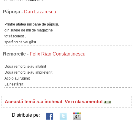
de Marian Florentin Ursu
Păpuşa
-
Dan Lazarescu
Printre atâtea milioane de păpuşi,
din sutele de mii de magazine
tot răscoleşti,
sperând că vei găsi
Remorcile
-
Felix Rian Constantinescu
Două remorci s-au întâlnit
Două remorci s-au împrietenit
Acolo au ruginit
La nesfârșit
Această temă s-a încheiat. Vezi clasamentul
aici
.
Distribuie pe: