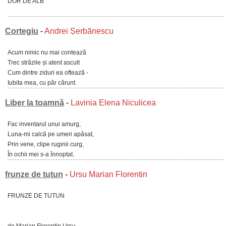
DOR DE ALB
Cortegiu
-
Andrei Șerbănescu
Acum nimic nu mai contează
Trec străzile și atent ascult
Cum dintre ziduri ea oftează -
Iubita mea, cu păr cărunt.
Liber la toamnă
-
Lavinia Elena Niculicea
Fac inventarul unui amurg,
Luna-mi calcă pe umeri apăsat,
Prin vene, clipe ruginii curg,
În ochii mei s-a înnoptat.
frunze de tutun
-
Ursu Marian Florentin
FRUNZE DE TUTUN