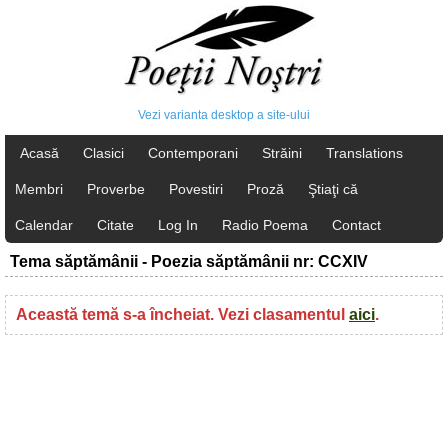
Vezi varianta desktop a site-ului
Acasă
Clasici
Contemporani
Străini
Translations
Membri
Proverbe
Povestiri
Proză
Ştiaţi că
Calendar
Citate
Log In
Radio Poema
Contact
Tema săptămânii - Poezia săptămânii nr: CCXIV
Această temă s-a încheiat. Vezi clasamentul
aici
.