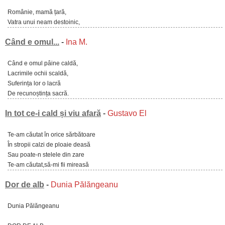
Românie, mamă țară,
Vatra unui neam destoinic,
Când e omul...
-
Ina M.
Când e omul pâine caldă,
Lacrimile ochii scaldă,
Suferința lor o lacră
De recunoștința sacră.
In tot ce-i cald și viu afară
-
Gustavo El
Te-am căutat în orice sărbătoare
În stropii calzi de ploaie deasă
Sau poate-n stelele din zare
Te-am căutat,să-mi fii mireasă
Dor de alb
-
Dunia Pălăngeanu
Dunia Pălăngeanu