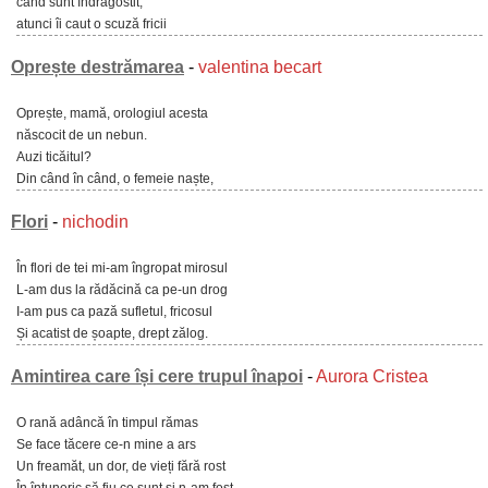
când sunt îndrăgostit;
atunci îi caut o scuză fricii
Oprește destrămarea
-
valentina becart
Oprește, mamă, orologiul acesta
născocit de un nebun.
Auzi ticăitul?
Din când în când, o femeie naște,
Flori
-
nichodin
În flori de tei mi-am îngropat mirosul
L-am dus la rădăcină ca pe-un drog
I-am pus ca pază sufletul, fricosul
Și acatist de șoapte, drept zălog.
Amintirea care își cere trupul înapoi
-
Aurora Cristea
O rană adâncă în timpul rămas
Se face tăcere ce-n mine a ars
Un freamăt, un dor, de vieți fără rost