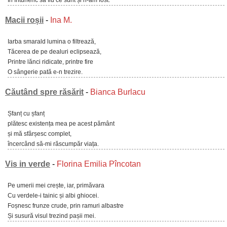
În întuneric să fiu ce sunt și n-am fost.
Macii roșii
-
Ina M.
Iarba smarald lumina o filtrează,
Tăcerea de pe dealuri eclipsează,
Printre lănci ridicate, printre fire
O sângerie pată e-n trezire.
Căutând spre răsărit
-
Bianca Burlacu
Șfanț cu șfanț
plătesc existența mea pe acest pământ
și mă sfârșesc complet,
încercând să-mi răscumpăr viața.
Vis in verde
-
Florina Emilia Pîncotan
Pe umerii mei crește, iar, primăvara
Cu verdele-i tainic și albi ghiocei.
Foșnesc frunze crude, prin ramuri albastre
Și susură visul trezind pașii mei.