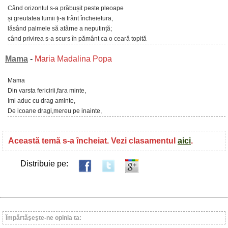
Când orizontul s-a prăbușit peste pleoape
și greutatea lumii ți-a frânt încheietura,
lăsând palmele să atârne a neputință;
când privirea s-a scurs în pământ ca o ceară topită
Mama
-
Maria Madalina Popa
Mama
Din varsta fericirii,fara minte,
Imi aduc cu drag aminte,
De icoane dragi,mereu pe inainte,
Această temă s-a încheiat. Vezi clasamentul
aici
.
Distribuie pe:
Împărtăşeşte-ne opinia ta: