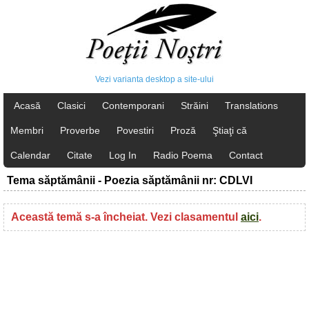
Vezi varianta desktop a site-ului
Acasă
Clasici
Contemporani
Străini
Translations
Membri
Proverbe
Povestiri
Proză
Ştiaţi că
Calendar
Citate
Log In
Radio Poema
Contact
Tema săptămânii - Poezia săptămânii nr: CDLVI
Această temă s-a încheiat. Vezi clasamentul
aici
.