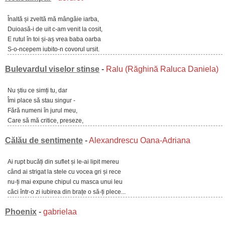
Înaltă și zveltă mă mângâie iarba,
Duioasă-i de uit c-am venit la cosit,
E rutul în toi și-aș vrea baba oarba
S-o-ncepem iubito-n covorul ursit.
Bulevardul viselor stinse
-
Ralu (Răghină Raluca Daniela)
Nu știu ce simți tu, dar
Îmi place să stau singur -
Fără numeni în jurul meu,
Care să mă critice, preseze,
Călău de sentimente
-
Alexandrescu Oana-Adriana
Ai rupt bucăți din suflet și le-ai lipit mereu
când ai strigat la stele cu vocea gri și rece
nu-ți mai expune chipul cu masca unui leu
căci într-o zi iubirea din brațe o să-ți plece...
Phoenix
-
gabrielaa