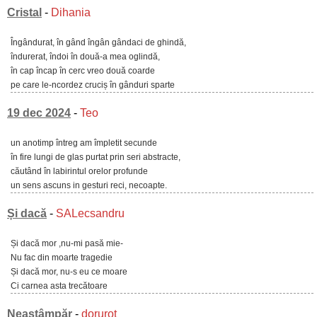
Cristal
-
Dihania
Îngândurat, în gând îngân gândaci de ghindă,
îndurerat, îndoi în două-a mea oglindă,
în cap încap în cerc vreo două coarde
pe care le-ncordez cruciș în gânduri sparte
19 dec 2024
-
Teo
un anotimp întreg am împletit secunde
în fire lungi de glas purtat prin seri abstracte,
căutând în labirintul orelor profunde
un sens ascuns in gesturi reci, necoapte.
Și dacă
-
SALecsandru
Și dacă mor ,nu-mi pasă mie-
Nu fac din moarte tragedie
Și dacă mor, nu-s eu ce moare
Ci carnea asta trecătoare
Neastâmpăr
-
dorurot