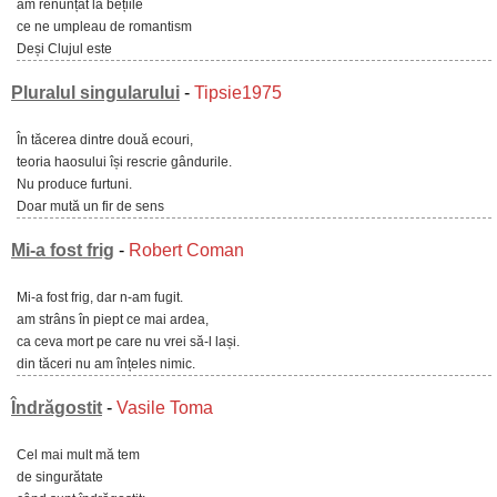
am renunțat la bețiile
ce ne umpleau de romantism
Deși Clujul este
Pluralul singularului
-
Tipsie1975
În tăcerea dintre două ecouri,
teoria haosului își rescrie gândurile.
Nu produce furtuni.
Doar mută un fir de sens
Mi-a fost frig
-
Robert Coman
Mi-a fost frig, dar n-am fugit.
am strâns în piept ce mai ardea,
ca ceva mort pe care nu vrei să-l lași.
din tăceri nu am înțeles nimic.
Îndrăgostit
-
Vasile Toma
Cel mai mult mă tem
de singurătate